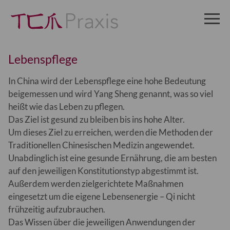

Lebenspflege
In China wird der Lebenspflege eine hohe Bedeutung
beigemessen und wird Yang Sheng genannt, was so viel
heißt wie das Leben zu pflegen.
Das Ziel ist gesund zu bleiben bis ins hohe Alter.
Um dieses Ziel zu erreichen, werden die Methoden der
Traditionellen Chinesischen Medizin angewendet.
Unabdinglich ist eine gesunde Ernährung, die am besten
auf den jeweiligen Konstitutionstyp abgestimmt ist.
Außerdem werden zielgerichtete Maßnahmen
eingesetzt um die eigene Lebensenergie – Qi nicht
frühzeitig aufzubrauchen.
Das Wissen über die jeweiligen Anwendungen der