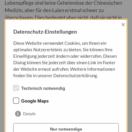
Lebenspflege sind keine Geheimnisse der Chinesischen
Medizin, aber für den Laien erstmal schwer zu
überschauen. Dies bedeutet aber nicht, daß sie nicht in
×
den jeweiligen Alltag eines jeden Platz findet. Oft sind
Datenschutz-Einstellungen
tatsächlich nur wenige Dinge zu verändern um einen
spürbaren Effekt zu erzielen. Der Körper nimmt diese
Diese Website verwendet Cookies, um Ihnen ein
Veränderungen war und deutet sie als Wohlbefinden.
optimales Nutzererlebnis zu bieten. Sie können Ihre
Als Therapeut der
TCM
habe ich es zur meiner Aufgabe
Einwilligung jederzeit ändern oder widerrufen. Diesen
gemacht genau dieses Konzept der Lebenspflege meinen
Dialog können Sie jederzeit über einen Link im Footer
Patienten individuell zu vermitteln.
der Website erneut aufrufen. Weitere Informationen
finden Sie in unserer Datenschutzerklärung.
Technisch notwendig
Google Maps
Details
Nur notwendige